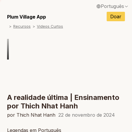
Português
English / Inglês
Doar
Plum Village App
Recursos
Videos Curtos
Français / Francês
Español / Espanhol
Deutsch / Alemão
Italiano / Italiano
Tiếng Việt / Vietnamita
ภาษาไทย / Tailandês
A realidade última | Ensinamento
por Thich Nhat Hanh
por Thich Nhat Hanh
22 de novembro de 2024
Legendas em Português