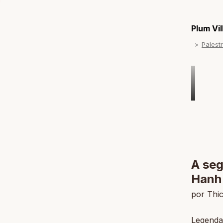
Plum Vi
Palest
A seg
Hanh
por Thi
Legenda