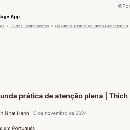
Po
English / Inglê
llage App
ras
Curtos Ensinamentos
Os Cinco Treinos de Plena Consciencia
Français / Fra
Español / Esp
Deutsch / Ale
Italiano / Itali
Tiếng Việt / Vi
ภาษาไทย / Tai
unda prática de atenção plena | Thich
ch Nhat Hanh
13 de novembro de 2024
s em Português