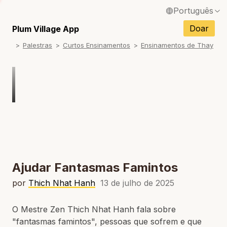
Português
English / Inglês
Doar
Plum Village App
Palestras
Curtos Ensinamentos
Ensinamentos de Thay
Français / Francês
Español / Espanhol
Deutsch / Alemão
Italiano / Italiano
Tiếng Việt / Vietnamita
ภาษาไทย / Tailandês
Ajudar Fantasmas Famintos
por
Thich Nhat Hanh
13 de julho de 2025
O Mestre Zen Thich Nhat Hanh fala sobre
"fantasmas famintos", pessoas que sofrem e que