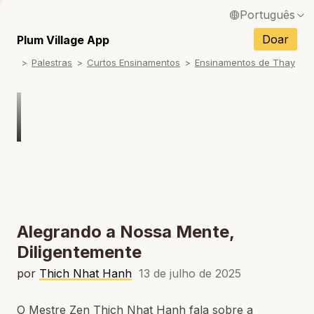
Português
English / Inglês
Doar
Plum Village App
Palestras
Curtos Ensinamentos
Ensinamentos de Thay
Français / Francês
Español / Espanhol
Deutsch / Alemão
Italiano / Italiano
Tiếng Việt / Vietnamita
ภาษาไทย / Tailandês
Alegrando a Nossa Mente,
Diligentemente
por
Thich Nhat Hanh
13 de julho de 2025
O Mestre Zen Thich Nhat Hanh fala sobre a