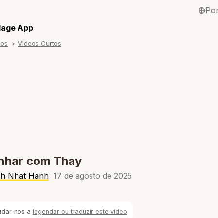
Po
English / Inglê
llage App
sos
Videos Curtos
Français / Fra
Español / Esp
Deutsch / Ale
Italiano / Itali
Tiếng Việt / Vi
ภาษาไทย / Tai
nhar com Thay
ch Nhat Hanh
17 de agosto de 2025
udar-nos a
legendar ou traduzir este vídeo