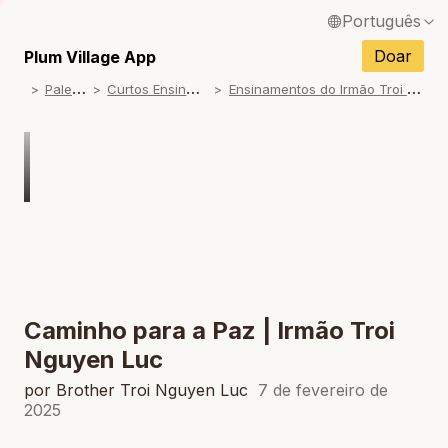
Português
English / Inglês
Doar
Plum Village App
P
alestras
C
urtos Ensinamentos
E
nsinamentos do Irmão Troi Nguyen Luc
Français / Francês
Español / Espanhol
Deutsch / Alemão
Italiano / Italiano
Tiếng Việt / Vietnamita
ภาษาไทย / Tailandês
Caminho para a Paz | Irmão Troi
Nguyen Luc
por Brother Troi Nguyen Luc
7 de fevereiro de
2025