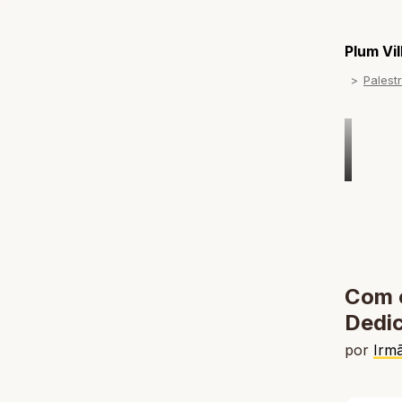
Plum Vi
Palest
Com o
Dedic
por
Irm