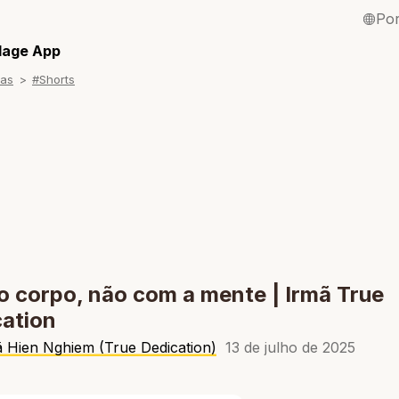
Po
English / Inglê
llage App
ras
#Shorts
Français / Fra
Español / Esp
Deutsch / Ale
Italiano / Itali
Tiếng Việt / Vi
ภาษาไทย / Tai
 corpo, não com a mente | Irmã True
ation
ã Hien Nghiem (True Dedication)
13 de julho de 2025