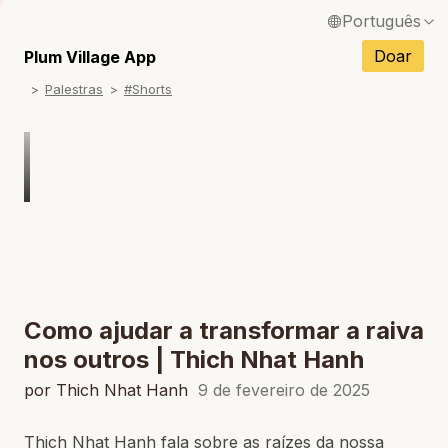
Português
English / Inglês
Doar
Plum Village App
Palestras
#Shorts
Français / Francês
Español / Espanhol
Deutsch / Alemão
Italiano / Italiano
Tiếng Việt / Vietnamita
ภาษาไทย / Tailandês
Como ajudar a transformar a raiva
nos outros | Thich Nhat Hanh
por Thich Nhat Hanh
9 de fevereiro de 2025
Thich Nhat Hanh fala sobre as raízes da nossa