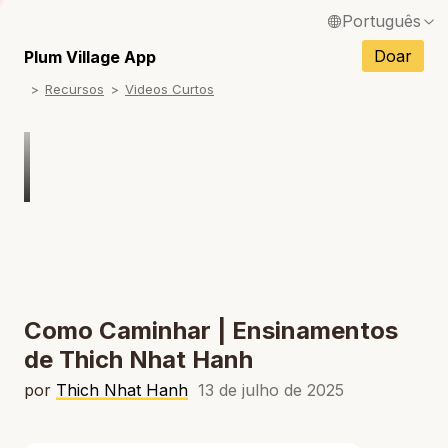
Português
English / Inglês
Doar
Plum Village App
Recursos
Videos Curtos
Français / Francês
Español / Espanhol
Deutsch / Alemão
Italiano / Italiano
Tiếng Việt / Vietnamita
ภาษาไทย / Tailandês
Como Caminhar | Ensinamentos
de Thich Nhat Hanh
por
Thich Nhat Hanh
13 de julho de 2025