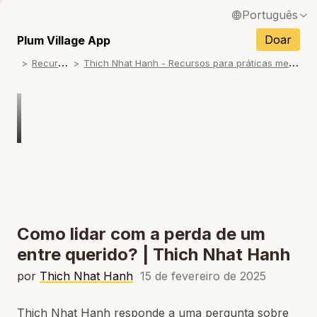
Português
English / Inglês
Doar
Plum Village App
R
ecursos
T
hich Nhat Hanh - Recursos para práticas memoriais
Français / Francês
Español / Espanhol
Deutsch / Alemão
Italiano / Italiano
Tiếng Việt / Vietnamita
ภาษาไทย / Tailandês
Como lidar com a perda de um
entre querido? | Thich Nhat Hanh
por
Thich Nhat Hanh
15 de fevereiro de 2025
Thich Nhat Hanh responde a uma pergunta sobre