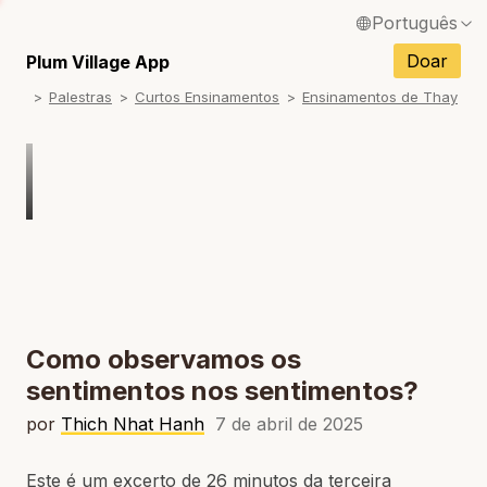
Português
English / Inglês
Doar
Plum Village App
Palestras
Curtos Ensinamentos
Ensinamentos de Thay
Français / Francês
Español / Espanhol
Deutsch / Alemão
Italiano / Italiano
Tiếng Việt / Vietnamita
ภาษาไทย / Tailandês
Como observamos os
sentimentos nos sentimentos?
por
Thich Nhat Hanh
7 de abril de 2025
Este é um excerto de 26 minutos da terceira