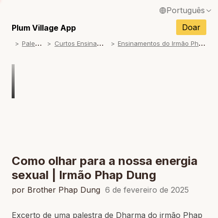
Português
English / Inglês
Doar
Plum Village App
P
alestras
C
urtos Ensinamentos
E
nsinamentos do Irmão Phap Dung
Français / Francês
Español / Espanhol
Deutsch / Alemão
Italiano / Italiano
Tiếng Việt / Vietnamita
ภาษาไทย / Tailandês
Como olhar para a nossa energia
sexual | Irmão Phap Dung
por Brother Phap Dung
6 de fevereiro de 2025
Excerto de uma palestra de Dharma do irmão Phap