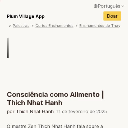
Português
English / Inglês
Doar
Plum Village App
Palestras
Curtos Ensinamentos
Ensinamentos de Thay
Français / Francês
Español / Espanhol
Deutsch / Alemão
Italiano / Italiano
Tiếng Việt / Vietnamita
ภาษาไทย / Tailandês
Consciência como Alimento |
Thich Nhat Hanh
por Thich Nhat Hanh
11 de fevereiro de 2025
O mestre Zen Thich Nhat Hanh fala sobre a