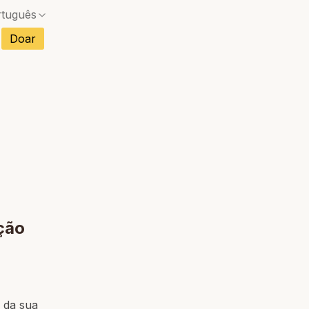
rtuguês
s
Doar
Sem correspondência exata — uma caixa de diál
ncês
Sem correspondência exata — uma caixa de diál
anhol
Sem correspondência exata — uma caixa de diál
mão
Sem correspondência exata — uma caixa de diál
ano
Sem correspondência exata — uma caixa de diál
etnamita
Sem correspondência exata — uma caixa de diál
landês
ução
 da sua