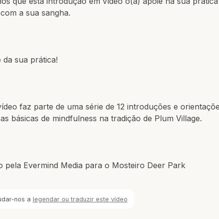
os que esta introdução em vídeo o(a) apoie na sua prátic
 com a sua sangha.
 da sua prática!
vídeo faz parte de uma série de 12 introduções e orientaçõ
cas básicas de mindfulness na tradição de Plum Village.
do pela Evermind Media para o Mosteiro Deer Park
udar-nos a
legendar ou traduzir este vídeo