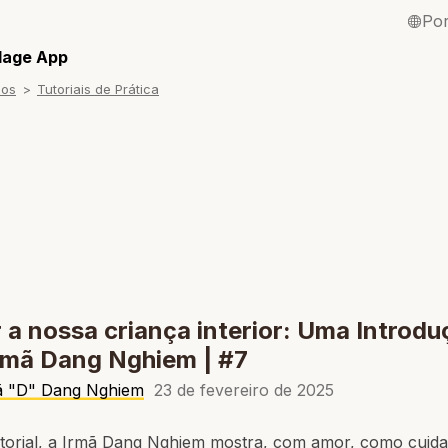
Po
English / Inglê
llage App
sos
Tutoriais de Prática
Français / Fra
Español / Esp
Deutsch / Ale
Italiano / Itali
Tiếng Việt / Vi
ภาษาไทย / Tai
 a nossa criança interior: Uma Introd
rmã Dang Nghiem | #7
ã "D" Dang Nghiem
23 de fevereiro de 2025
utorial, a Irmã Dang Nghiem mostra, com amor, como cuida