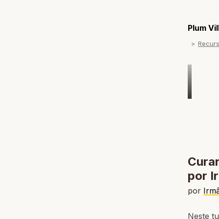
Plum Vi
Recur
Curar
por I
por
Irm
Neste t