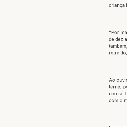
criança 
"Por mai
de dez a
também, 
retraído
Ao ouvi
terna, p
não só 
com o m