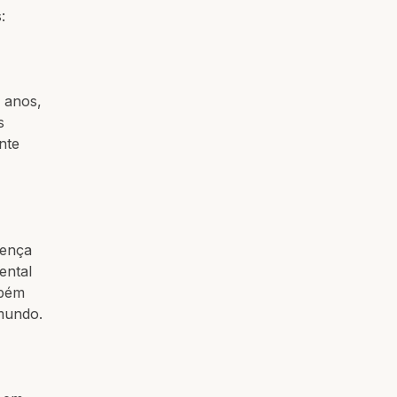
:
o anos,
s
nte
sença
ental
mbém
mundo.