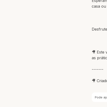
Esperam
casa ou
Desfrute
🎥 Este 
as práti
-------
🎥 Cria
Pode aj