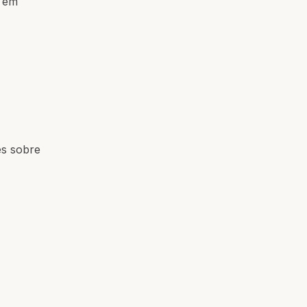
a em
es sobre