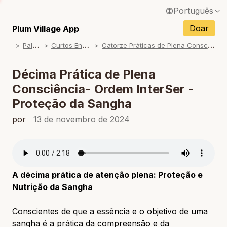
Português
English / Inglês
Doar
Plum Village App
P
alestras
C
urtos Ensinamentos
C
atorze Práticas de Plena Consciência - Ordem InterSer
Français / Francês
Español / Espanhol
Décima Prática de Plena
Consciência- Ordem InterSer -
Deutsch / Alemão
Proteção da Sangha
Italiano / Italiano
por
13 de novembro de 2024
Tiếng Việt / Vietnamita
ภาษาไทย / Tailandês
A décima prática de atenção plena: Proteção e
Nutrição da Sangha
Conscientes de que a essência e o objetivo de uma
sangha é a prática da compreensão e da