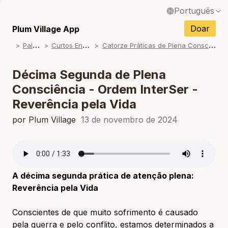
Português
English / Inglês
Doar
Plum Village App
P
alestras
C
urtos Ensinamentos
C
atorze Práticas de Plena Consciência - Ordem InterSer
Français / Francês
Español / Espanhol
Décima Segunda de Plena
Consciência - Ordem InterSer -
Deutsch / Alemão
Reverência pela Vida
Italiano / Italiano
por Plum Village
13 de novembro de 2024
Tiếng Việt / Vietnamita
ภาษาไทย / Tailandês
A décima segunda prática de atenção plena:
Reverência pela Vida
Conscientes de que muito sofrimento é causado
pela guerra e pelo conflito, estamos determinados a