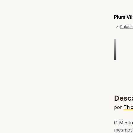
Plum Vi
Palest
Desc
por
Thi
O Mestre
mesmos,