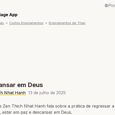
Po
English / Inglê
llage App
ras
Curtos Ensinamentos
Ensinamentos de Thay
Français / Fra
Español / Esp
Deutsch / Ale
Italiano / Itali
Tiếng Việt / Vi
ภาษาไทย / Tai
ansar em Deus
ch Nhat Hanh
13 de julho de 2025
 Zen Thich Nhat Hanh fala sobre a prática de regressar a
 estar em paz e descansar em Deus.