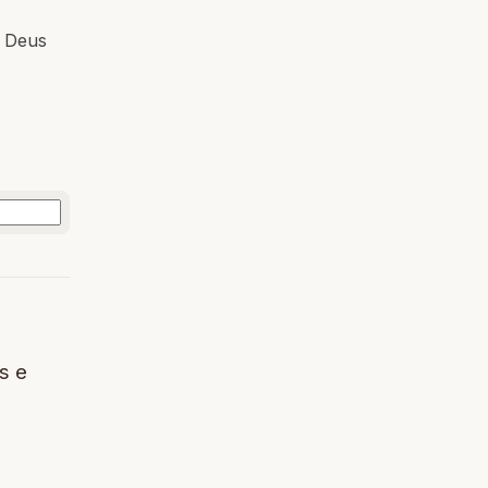
m Deus
s e