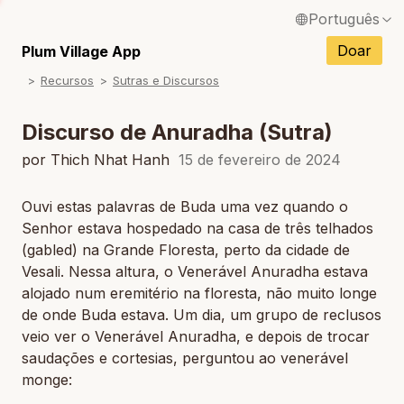
Português
English / Inglês
Doar
Plum Village App
Recursos
Sutras e Discursos
Français / Francês
Español / Espanhol
Discurso de Anuradha (Sutra)
Deutsch / Alemão
por Thich Nhat Hanh
15 de fevereiro de 2024
Italiano / Italiano
Ouvi estas palavras de Buda uma vez quando o
Senhor estava hospedado na casa de três telhados
Tiếng Việt / Vietnamita
(gabled) na Grande Floresta, perto da cidade de
ภาษาไทย / Tailandês
Vesali. Nessa altura, o Venerável Anuradha estava
alojado num eremitério na floresta, não muito longe
de onde Buda estava. Um dia, um grupo de reclusos
veio ver o Venerável Anuradha, e depois de trocar
saudações e cortesias, perguntou ao venerável
monge: