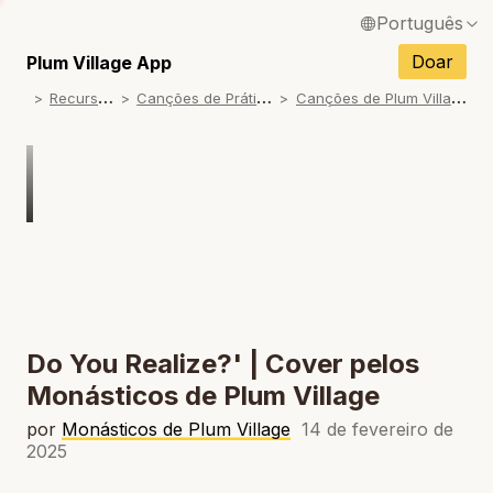
Português
English / Inglês
Doar
Plum Village App
R
ecursos
C
anções de Prática
C
anções de Plum Village
Français / Francês
Español / Espanhol
Deutsch / Alemão
Italiano / Italiano
Tiếng Việt / Vietnamita
ภาษาไทย / Tailandês
Do You Realize?' | Cover pelos
Monásticos de Plum Village
por
Monásticos de Plum Village
14 de fevereiro de
2025