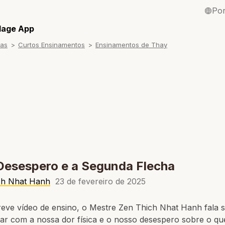
Po
English / Inglê
llage App
ras
Curtos Ensinamentos
Ensinamentos de Thay
Français / Fra
Español / Esp
Deutsch / Ale
Italiano / Itali
Tiếng Việt / Vi
ภาษาไทย / Tai
Desespero e a Segunda Flecha
ch Nhat Hanh
23 de fevereiro de 2025
reve vídeo de ensino, o Mestre Zen Thich Nhat Hanh fala 
ar com a nossa dor física e o nosso desespero sobre o qu