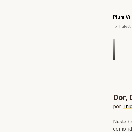
Plum Vi
Palest
Dor, 
por
Thi
Neste b
como lid