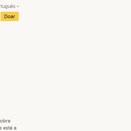
rtuguês
s
Doar
Sem correspondência exata — uma caixa de diál
ncês
Sem correspondência exata — uma caixa de diál
anhol
Sem correspondência exata — uma caixa de diál
mão
Sem correspondência exata — uma caixa de diál
ano
Sem correspondência exata — uma caixa de diál
etnamita
Sem correspondência exata — uma caixa de diál
landês
sobre
e está a