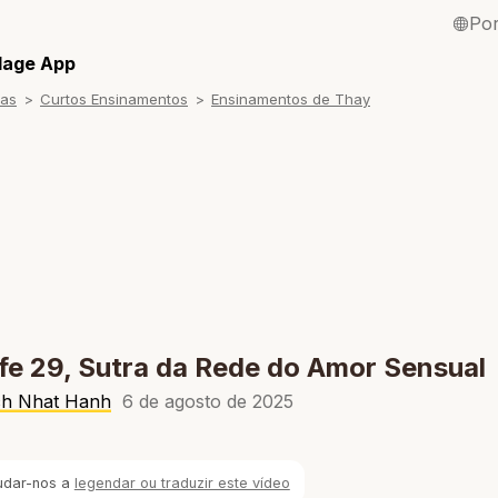
Po
English / Inglê
llage App
ras
Curtos Ensinamentos
Ensinamentos de Thay
Français / Fra
Español / Esp
Deutsch / Ale
Italiano / Itali
Tiếng Việt / Vi
ภาษาไทย / Tai
fe 29, Sutra da Rede do Amor Sensual
ch Nhat Hanh
6 de agosto de 2025
udar-nos a
legendar ou traduzir este vídeo