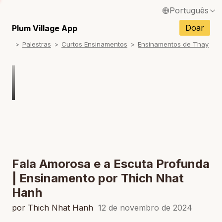
Português
English / Inglês
Doar
Plum Village App
Palestras
Curtos Ensinamentos
Ensinamentos de Thay
Français / Francês
Español / Espanhol
Deutsch / Alemão
Italiano / Italiano
Tiếng Việt / Vietnamita
ภาษาไทย / Tailandês
Fala Amorosa e a Escuta Profunda
| Ensinamento por Thich Nhat
Hanh
por Thich Nhat Hanh
12 de novembro de 2024