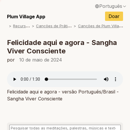
Português
English / Inglês
Doar
Plum Village App
R
ecursos
C
anções de Prática
C
anções de Plum Village
Français / Francês
Español / Espanhol
Felicidade aqui e agora - Sangha
Viver Consciente
Deutsch / Alemão
por
10 de maio de 2024
Italiano / Italiano
Tiếng Việt / Vietnamita
ภาษาไทย / Tailandês
Felicidade aqui e agora - versão Português/Brasil -
Sangha Viver Consciente