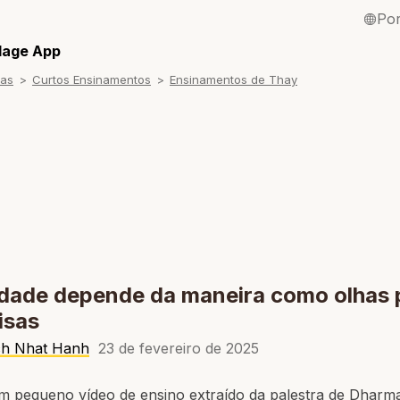
Po
English / Inglê
llage App
ras
Curtos Ensinamentos
Ensinamentos de Thay
Français / Fra
Español / Esp
Deutsch / Ale
Italiano / Itali
Tiếng Việt / Vi
ภาษาไทย / Tai
idade depende da maneira como olhas 
isas
ch Nhat Hanh
23 de fevereiro de 2025
um pequeno vídeo de ensino extraído da palestra de Dharm