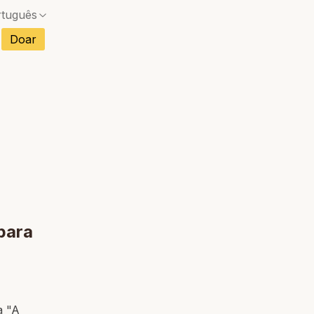
rtuguês
s
Doar
Sem correspondência exata — uma caixa de diál
ncês
Sem correspondência exata — uma caixa de diál
anhol
Sem correspondência exata — uma caixa de diál
mão
Sem correspondência exata — uma caixa de diál
ano
Sem correspondência exata — uma caixa de diál
etnamita
Sem correspondência exata — uma caixa de diál
landês
para
a "A