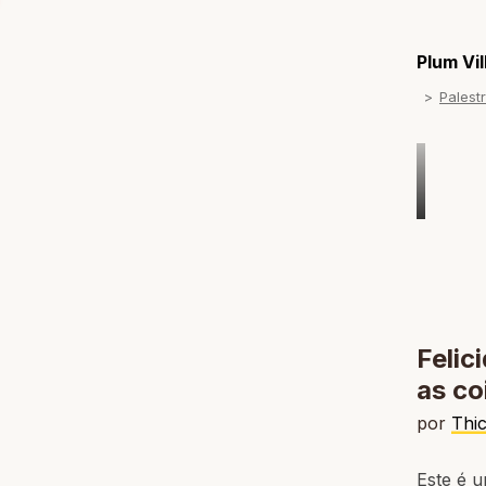
Plum Vi
Palest
Felic
as co
por
Thi
Este é 