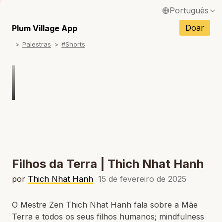
Português
English / Inglês
Doar
Plum Village App
Palestras
#Shorts
Français / Francês
Español / Espanhol
Deutsch / Alemão
Italiano / Italiano
Tiếng Việt / Vietnamita
ภาษาไทย / Tailandês
Filhos da Terra | Thich Nhat Hanh
por
Thich Nhat Hanh
15 de fevereiro de 2025
O Mestre Zen Thich Nhat Hanh fala sobre a Mãe
Terra e todos os seus filhos humanos; mindfulness