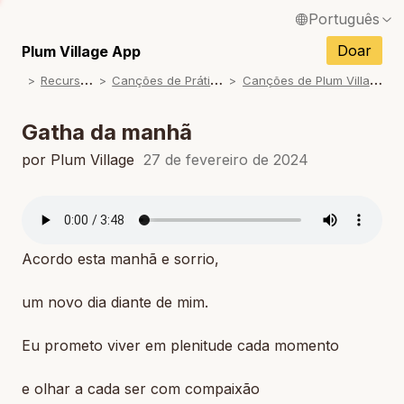
Português
English / Inglês
Doar
Plum Village App
R
ecursos
C
anções de Prática
C
anções de Plum Village
Français / Francês
Español / Espanhol
Gatha da manhã
Deutsch / Alemão
por Plum Village
27 de fevereiro de 2024
Italiano / Italiano
Tiếng Việt / Vietnamita
Acordo esta manhã e sorrio,
ภาษาไทย / Tailandês
um novo dia diante de mim.
Eu prometo viver em plenitude cada momento
e olhar a cada ser com compaixão