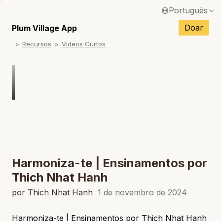
Português
English / Inglês
Doar
Plum Village App
Recursos
Videos Curtos
Français / Francês
Español / Espanhol
Deutsch / Alemão
Italiano / Italiano
Tiếng Việt / Vietnamita
ภาษาไทย / Tailandês
Harmoniza-te | Ensinamentos por
Thich Nhat Hanh
por Thich Nhat Hanh
1 de novembro de 2024
Harmoniza-te | Ensinamentos por Thich Nhat Hanh