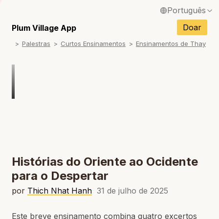
Português
English / Inglês
Doar
Plum Village App
Palestras
Curtos Ensinamentos
Ensinamentos de Thay
Français / Francês
Español / Espanhol
Deutsch / Alemão
Italiano / Italiano
Tiếng Việt / Vietnamita
ภาษาไทย / Tailandês
Histórias do Oriente ao Ocidente
para o Despertar
por
Thich Nhat Hanh
31 de julho de 2025
Este breve ensinamento combina quatro excertos