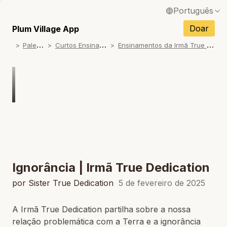
Português
English / Inglês
Doar
Plum Village App
P
alestras
C
urtos Ensinamentos
E
nsinamentos da Irmã True Dedication
Français / Francês
Español / Espanhol
Deutsch / Alemão
Italiano / Italiano
Tiếng Việt / Vietnamita
ภาษาไทย / Tailandês
Ignorância | Irmã True Dedication
por Sister True Dedication
5 de fevereiro de 2025
A Irmã True Dedication partilha sobre a nossa
relação problemática com a Terra e a ignorância