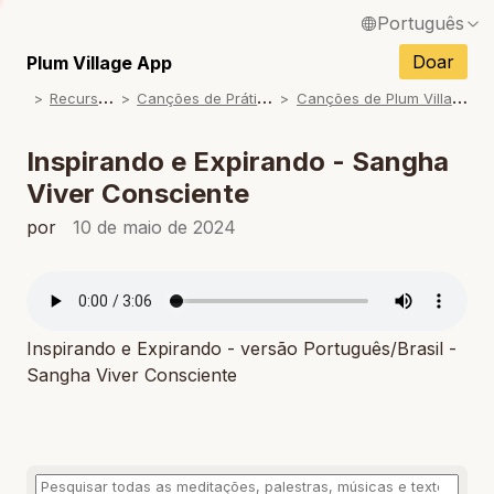
Português
English / Inglês
Doar
Plum Village App
R
ecursos
C
anções de Prática
C
anções de Plum Village
Français / Francês
Español / Espanhol
Inspirando e Expirando - Sangha
Viver Consciente
Deutsch / Alemão
por
10 de maio de 2024
Italiano / Italiano
Tiếng Việt / Vietnamita
ภาษาไทย / Tailandês
Inspirando e Expirando - versão Português/Brasil -
Sangha Viver Consciente