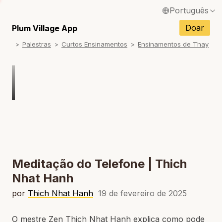
Português
English / Inglês
Doar
Plum Village App
Palestras
Curtos Ensinamentos
Ensinamentos de Thay
Français / Francês
Español / Espanhol
Deutsch / Alemão
Italiano / Italiano
Tiếng Việt / Vietnamita
ภาษาไทย / Tailandês
Meditação do Telefone | Thich
Nhat Hanh
por
Thich Nhat Hanh
19 de fevereiro de 2025
O mestre Zen Thich Nhat Hanh explica como pode