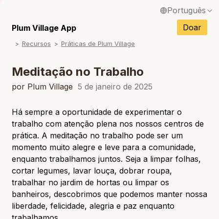
Português
English / Inglês
Doar
Plum Village App
Recursos
Práticas de Plum Village
Français / Francês
Español / Espanhol
Meditação no Trabalho
Deutsch / Alemão
por Plum Village
5 de janeiro de 2025
Italiano / Italiano
Há sempre a oportunidade de experimentar o
trabalho com atenção plena nos nossos centros de
Tiếng Việt / Vietnamita
prática. A meditação no trabalho pode ser um
ภาษาไทย / Tailandês
momento muito alegre e leve para a comunidade,
enquanto trabalhamos juntos. Seja a limpar folhas,
cortar legumes, lavar louça, dobrar roupa,
trabalhar no jardim de hortas ou limpar os
banheiros, descobrimos que podemos manter nossa
liberdade, felicidade, alegria e paz enquanto
trabalhamos.