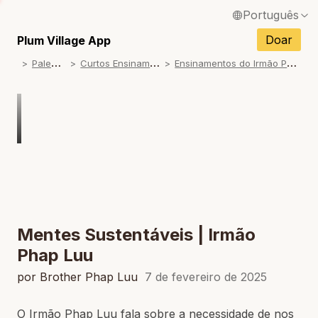
Português
English / Inglês
Doar
Plum Village App
P
alestras
C
urtos Ensinamentos
E
nsinamentos do Irmão Phap Luu
Français / Francês
Español / Espanhol
Deutsch / Alemão
Italiano / Italiano
Tiếng Việt / Vietnamita
ภาษาไทย / Tailandês
Mentes Sustentáveis | Irmão
Phap Luu
por Brother Phap Luu
7 de fevereiro de 2025
O Irmão Phap Luu fala sobre a necessidade de nos