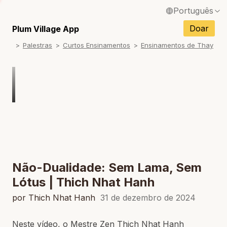
Português
English / Inglês
Doar
Plum Village App
Palestras
Curtos Ensinamentos
Ensinamentos de Thay
Français / Francês
Español / Espanhol
Deutsch / Alemão
Italiano / Italiano
Tiếng Việt / Vietnamita
ภาษาไทย / Tailandês
Não-Dualidade: Sem Lama, Sem
Lótus | Thich Nhat Hanh
por Thich Nhat Hanh
31 de dezembro de 2024
Neste vídeo, o Mestre Zen Thich Nhat Hanh