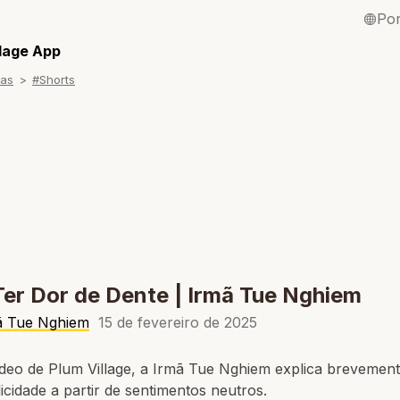
Po
English / Inglê
llage App
ras
#Shorts
Français / Fra
Español / Esp
Deutsch / Ale
Italiano / Itali
Tiếng Việt / Vi
ภาษาไทย / Tai
er Dor de Dente | Irmã Tue Nghiem
ã Tue Nghiem
15 de fevereiro de 2025
ídeo de Plum Village, a Irmã Tue Nghiem explica breveme
licidade a partir de sentimentos neutros.