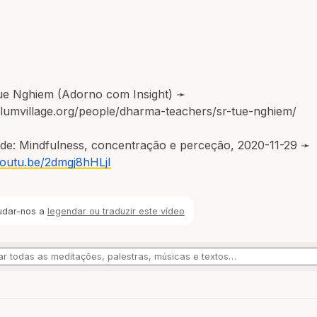
Tue Nghiem (Adorno com Insight) ➛
plumvillage.org/people/dharma-teachers/sr-tue-nghiem/
 de: Mindfulness, concentração e perceção, 2020-11-29 ➛
youtu.be/2dmgj8hHLjI
udar-nos a
legendar ou traduzir este vídeo