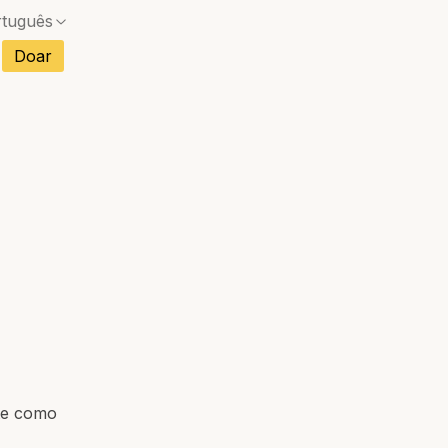
rtuguês
s
Doar
Sem correspondência exata — uma caixa de diál
ncês
Sem correspondência exata — uma caixa de diál
anhol
Sem correspondência exata — uma caixa de diál
mão
Sem correspondência exata — uma caixa de diál
ano
Sem correspondência exata — uma caixa de diál
etnamita
Sem correspondência exata — uma caixa de diál
landês
nte como