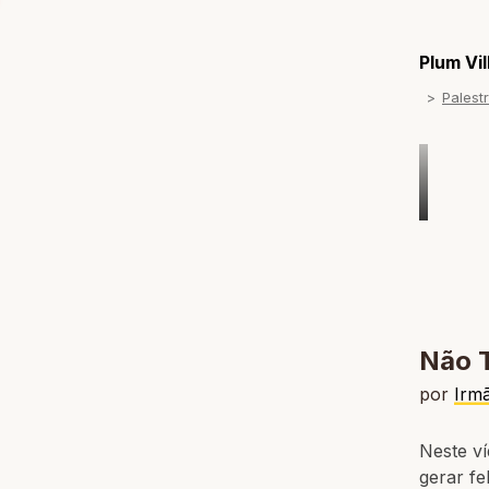
Plum Vi
Palest
Não T
por
Irm
Neste v
gerar fe