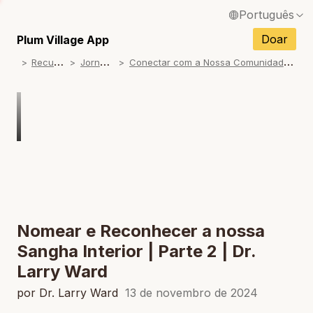
Português
English / Inglês
Doar
Plum Village App
R
ecursos
J
ornadas
C
onectar com a Nossa Comunidade Interior
Français / Francês
Español / Espanhol
Deutsch / Alemão
Italiano / Italiano
Tiếng Việt / Vietnamita
ภาษาไทย / Tailandês
Nomear e Reconhecer a nossa
Sangha Interior | Parte 2 | Dr.
Larry Ward
por Dr. Larry Ward
13 de novembro de 2024