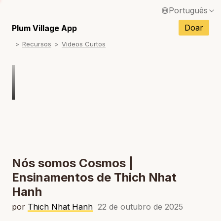
Português
English / Inglês
Doar
Plum Village App
Recursos
Videos Curtos
Français / Francês
Español / Espanhol
Deutsch / Alemão
Italiano / Italiano
Tiếng Việt / Vietnamita
ภาษาไทย / Tailandês
Nós somos Cosmos |
Ensinamentos de Thich Nhat
Hanh
por
Thich Nhat Hanh
22 de outubro de 2025