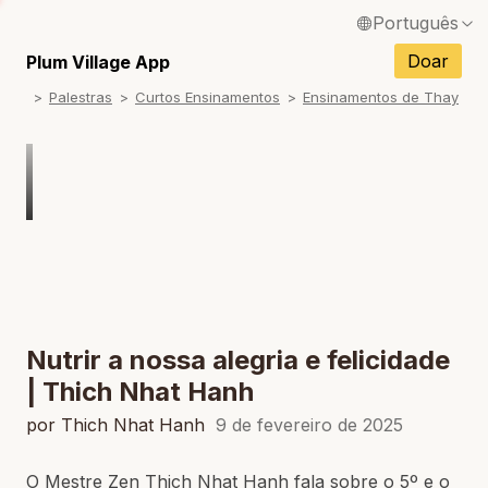
Português
English / Inglês
Doar
Plum Village App
Palestras
Curtos Ensinamentos
Ensinamentos de Thay
Français / Francês
Español / Espanhol
Deutsch / Alemão
Italiano / Italiano
Tiếng Việt / Vietnamita
ภาษาไทย / Tailandês
Nutrir a nossa alegria e felicidade
| Thich Nhat Hanh
por Thich Nhat Hanh
9 de fevereiro de 2025
O Mestre Zen Thich Nhat Hanh fala sobre o 5º e o