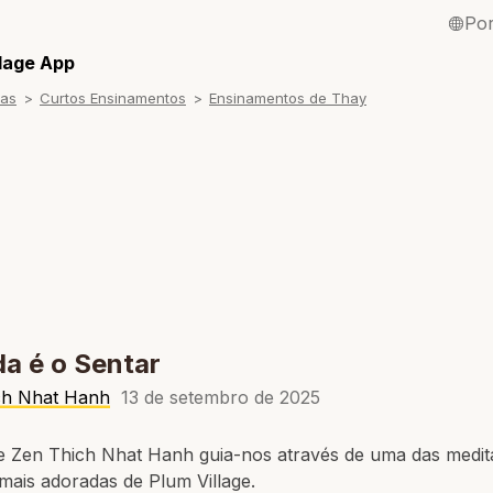
Po
English / Inglê
llage App
ras
Curtos Ensinamentos
Ensinamentos de Thay
Français / Fra
Español / Esp
Deutsch / Ale
Italiano / Itali
Tiếng Việt / Vi
ภาษาไทย / Tai
a é o Sentar
ch Nhat Hanh
13 de setembro de 2025
e Zen Thich Nhat Hanh guia-nos através de uma das medi
mais adoradas de Plum Village.