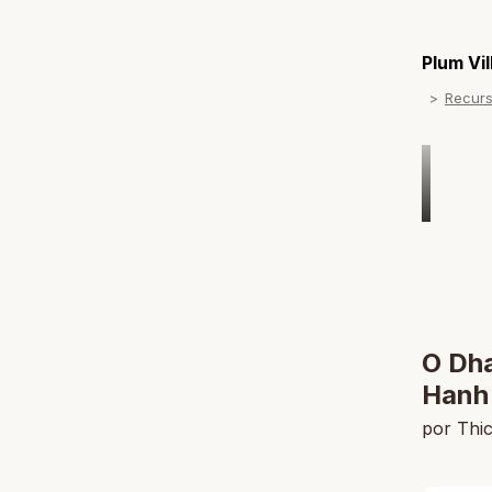
Plum Vi
Recur
O Dha
Hanh
por Thi