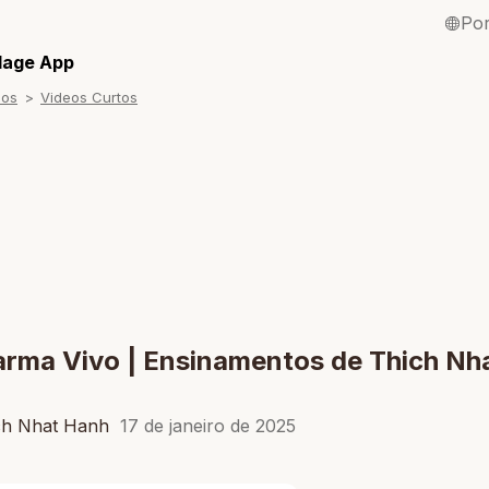
Po
English / Inglê
llage App
sos
Videos Curtos
Français / Fra
Español / Esp
Deutsch / Ale
Italiano / Itali
Tiếng Việt / Vi
ภาษาไทย / Tai
rma Vivo | Ensinamentos de Thich Nh
ch Nhat Hanh
17 de janeiro de 2025