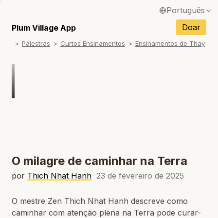
Português
English / Inglês
Doar
Plum Village App
Palestras
Curtos Ensinamentos
Ensinamentos de Thay
Français / Francês
Español / Espanhol
Deutsch / Alemão
Italiano / Italiano
Tiếng Việt / Vietnamita
ภาษาไทย / Tailandês
O milagre de caminhar na Terra
por
Thich Nhat Hanh
23 de fevereiro de 2025
O mestre Zen Thich Nhat Hanh descreve como
caminhar com atenção plena na Terra pode curar-