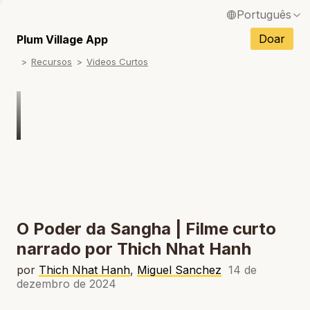
Português
English / Inglês
Doar
Plum Village App
Recursos
Videos Curtos
Français / Francês
Español / Espanhol
Deutsch / Alemão
Italiano / Italiano
Tiếng Việt / Vietnamita
ภาษาไทย / Tailandês
O Poder da Sangha | Filme curto
narrado por Thich Nhat Hanh
por
Thich Nhat Hanh
,
Miguel Sanchez
14 de
dezembro de 2024