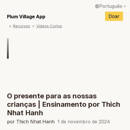
Português
English / Inglês
Doar
Plum Village App
Recursos
Videos Curtos
Français / Francês
Español / Espanhol
Deutsch / Alemão
Italiano / Italiano
Tiếng Việt / Vietnamita
ภาษาไทย / Tailandês
O presente para as nossas
crianças | Ensinamento por Thich
Nhat Hanh
por Thich Nhat Hanh
1 de novembro de 2024