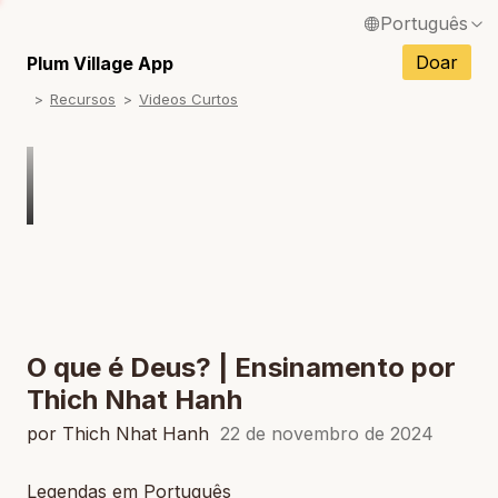
Português
English / Inglês
Doar
Plum Village App
Recursos
Videos Curtos
Français / Francês
Español / Espanhol
Deutsch / Alemão
Italiano / Italiano
Tiếng Việt / Vietnamita
ภาษาไทย / Tailandês
O que é Deus? | Ensinamento por
Thich Nhat Hanh
por Thich Nhat Hanh
22 de novembro de 2024
Legendas em Português