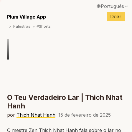
Português
English / Inglês
Doar
Plum Village App
Palestras
#Shorts
Français / Francês
Español / Espanhol
Deutsch / Alemão
Italiano / Italiano
Tiếng Việt / Vietnamita
ภาษาไทย / Tailandês
O Teu Verdadeiro Lar | Thich Nhat
Hanh
por
Thich Nhat Hanh
15 de fevereiro de 2025
O mestre Zen Thich Nhat Hanh fala sobre o lar no