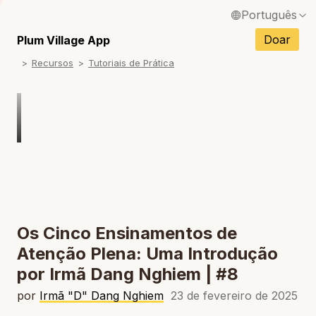
Português
English / Inglês
Doar
Plum Village App
Recursos
Tutoriais de Prática
Français / Francês
Español / Espanhol
Deutsch / Alemão
Italiano / Italiano
Tiếng Việt / Vietnamita
ภาษาไทย / Tailandês
Os Cinco Ensinamentos de
Atenção Plena: Uma Introdução
por Irmã Dang Nghiem | #8
por
Irmã "D" Dang Nghiem
23 de fevereiro de 2025