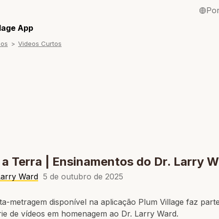
Po
English / Inglê
llage App
sos
Videos Curtos
Français / Fra
Español / Esp
Deutsch / Ale
Italiano / Itali
Tiếng Việt / Vi
ภาษาไทย / Tai
 a Terra | Ensinamentos do Dr. Larry 
Larry Ward
5 de outubro de 2025
ta-metragem disponível na aplicação Plum Village faz part
rie de vídeos em homenagem ao Dr. Larry Ward.