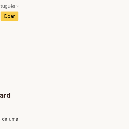
rtuguês
s
Doar
Sem correspondência exata — uma caixa de diál
ncês
Sem correspondência exata — uma caixa de diál
anhol
Sem correspondência exata — uma caixa de diál
mão
Sem correspondência exata — uma caixa de diál
ano
Sem correspondência exata — uma caixa de diál
etnamita
Sem correspondência exata — uma caixa de diál
landês
Ward
e de uma