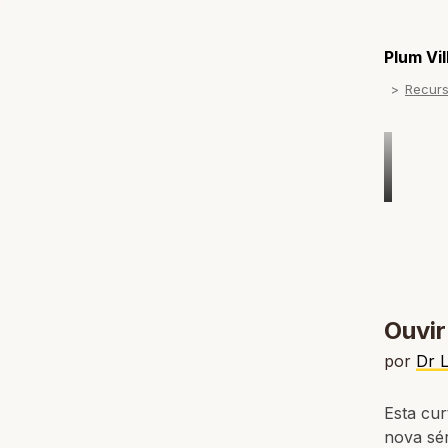
Plum Vi
Recur
Ouvir
por
Dr 
Esta cur
nova sé