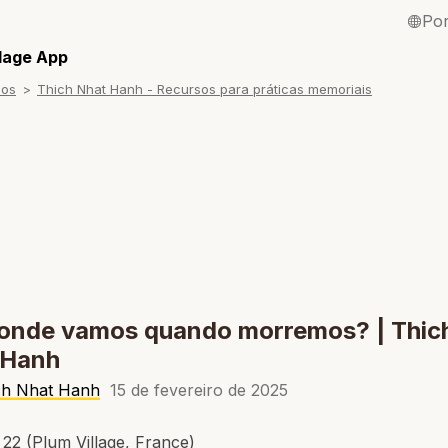
Po
English / Inglê
llage App
sos
Thich Nhat Hanh - Recursos para práticas memoriais
Français / Fra
Español / Esp
Deutsch / Ale
Italiano / Itali
Tiếng Việt / Vi
ภาษาไทย / Tai
 onde vamos quando morremos? | Thic
 Hanh
ch Nhat Hanh
15 de fevereiro de 2025
22 (Plum Village, France)