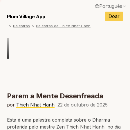
Português
English / Inglês
Doar
Plum Village App
Palestras
Palestras de Thich Nhat Hanh
Français / Francês
Español / Espanhol
Deutsch / Alemão
Italiano / Italiano
Tiếng Việt / Vietnamita
ภาษาไทย / Tailandês
Parem a Mente Desenfreada
por
Thich Nhat Hanh
22 de outubro de 2025
Esta é uma palestra completa sobre o Dharma
proferida pelo mestre Zen Thich Nhat Hanh, no dia