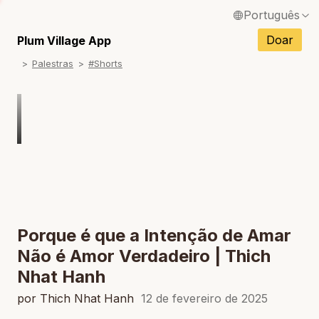
Português
English / Inglês
Doar
Plum Village App
Palestras
#Shorts
Français / Francês
Español / Espanhol
Deutsch / Alemão
Italiano / Italiano
Tiếng Việt / Vietnamita
ภาษาไทย / Tailandês
Porque é que a Intenção de Amar
Não é Amor Verdadeiro | Thich
Nhat Hanh
por Thich Nhat Hanh
12 de fevereiro de 2025